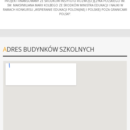
PROJEKT FINANSOWANY ZE ŚRODKÓW INSTYTUTU ROZWOJU JĘZYKA POLSKIEGO IM.
ŚW. MAKSYMILIANA MARII KOLBEGO ZE ŚRODKÓW MINISTRA EDUKACJI I NAUKI W
RAMACH KONKURSU „WSPIERANIE EDUKACJI POLONIJNEJ I POLSKIEJ POZA GRANICAMI
POLSKI”.
ADRES BUDYNKÓW SZKOLNYCH