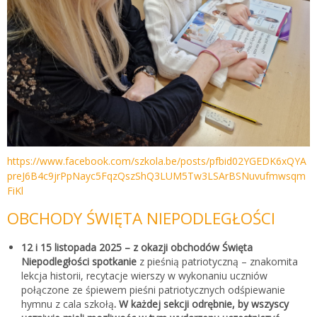
https://www.facebook.com/szkola.be/posts/pfbid02YGEDK6xQYA
preJ6B4c9jrPpNayc5FqzQszShQ3LUM5Tw3LSArBSNuvufmwsqm
FiKl
OBCHODY ŚWIĘTA NIEPODLEGŁOŚCI
12 i 15 listopada 2025 – z okazji obchodów Święta
Niepodległości spotkanie
z pieśnią patriotyczną – znakomita
lekcja historii, recytacje wierszy w wykonaniu uczniów
połączone ze śpiewem pieśni patriotycznych odśpiewanie
hymnu z cala szkołą
. W każdej sekcji odrębnie, by wszyscy