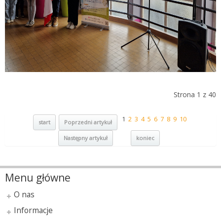
Strona 1 z 40
1
2
3
4
5
6
7
8
9
10
start
Poprzedni artykuł
Następny artykuł
koniec
Menu główne
O nas
Informacje