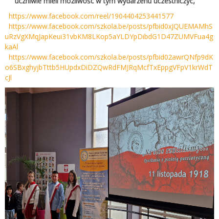
uczniwie mieli mozliwośc w tym wydarzenu uczestniczyć,
https://www.facebook.com/reel/1904404253441577
https://www.facebook.com/szkola.be/posts/pfbid0xJQUEMAMhS
uRzVgXMqJapKeui31vbKM8LKop5aYLDYpDibdG1D47ZUMVFua4g
kaAl
https://www.facebook.com/szkola.be/posts/pfbid02awrQNfp9dK
o6SBxghyjbTttb5HUpdxDiDZQwRdFMJRqMcfTxEppgVFpV1krWdT
cJl